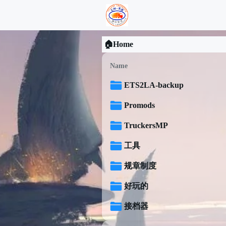
🏠Home
Name
ETS2LA-backup
Promods
TruckersMP
工具
规章制度
好玩的
接档器