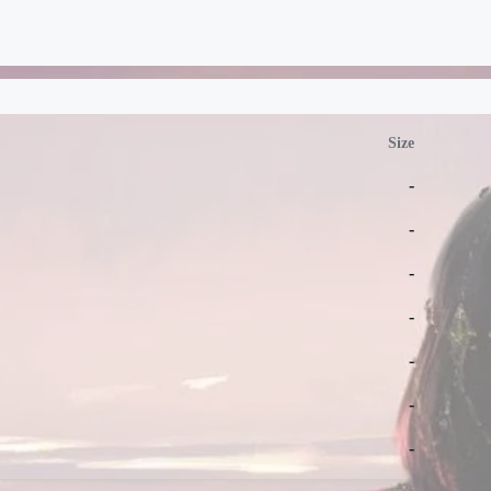
Size
-
-
-
-
-
-
-